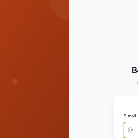
B
E-mail