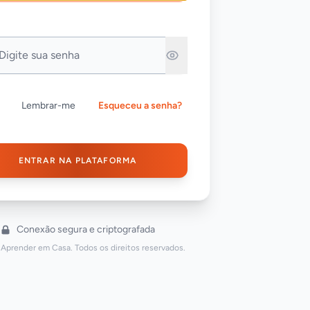
Lembrar-me
Esqueceu a senha?
ENTRAR NA PLATAFORMA
Conexão segura e criptografada
Aprender em Casa. Todos os direitos reservados.